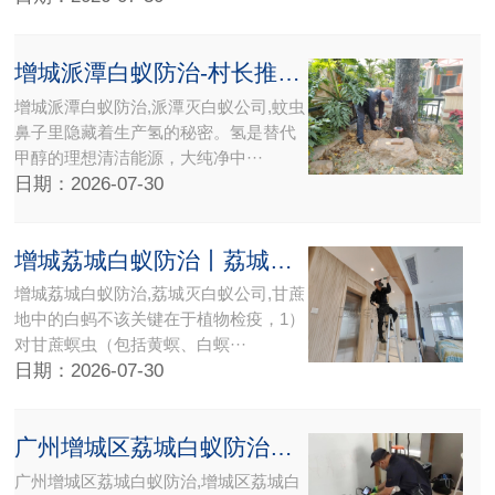
增城派潭白蚁防治-村长推荐专业派潭灭白蚁公司
增城派潭白蚁防治,派潭灭白蚁公司,蚊虫
鼻子里隐藏着生产氢的秘密。氢是替代
甲醇的理想清洁能源，大纯净中···
日期：2026-07-30
增城荔城白蚁防治丨荔城灭白蚁公司服务经验到位
增城荔城白蚁防治,荔城灭白蚁公司,甘蔗
地中的白蚂不该关键在于植物检疫，1）
对甘蔗螟虫（包括黄螟、白螟···
日期：2026-07-30
广州增城区荔城白蚁防治中心所灭白蚁公司【权威白蚁防治机构】携高端白蚁检测设备上门检查灭治
广州增城区荔城白蚁防治,增城区荔城白