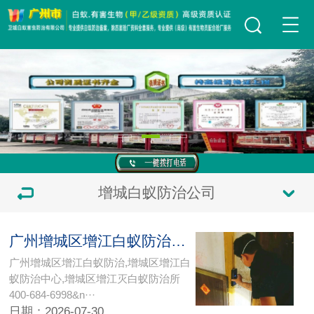
增城白蚁防治公司
广州增城区增江白蚁防治中心所灭白蚁公司【权威白蚁防治机构】携高端白蚁检测设备上门检查灭治
广州增城区增江白蚁防治,增城区增江白
蚁防治中心,增城区增江灭白蚁防治所
400-684-6998&n···
日期：2026-07-30