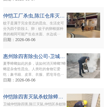
仲恺工厂杀虫,陈江仓库灭臭虫跳蚤公司【一次消杀到位】
蚊子是属于完全变态的昆虫、生活史可
分为四个阶段:1、卵：蚊子的卵根据种
类的相同可能产生在水面、水边或···
日期：2026-08-06
惠州除四害除虫公司-卫城白蚁害虫防治有限公司
夏季蟑螂如此的多，该如何消灭蟑螂?蟑
螂是杂食性昆虫。人类吃的食物它爱
吃；象书籍、皮革、衣服、肥皂等也···
日期：2026-08-06
仲恺除四害灭鼠杀蚊除蟑螂公司【优质服务安全可靠】
卫城仲恺除四害,陈江灭鼠,仲恺区杀蚊除