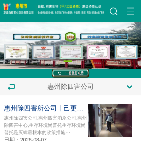
惠州除四害公司
惠州除四害所公司丨己更新惠州{四害消杀服务}惠州除四害中心
惠州除四害公司,惠州四害消杀公司,惠州
除四害中心,生存环境尚普托生存环境尚
普托是灭蟑最根本的政策措施···
日期：2026-08-07