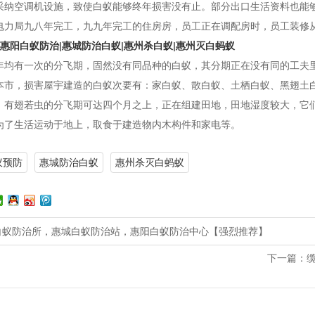
采纳空调机设施，致使白蚁能够终年损害没有止。部分出口生活资料也能
电力局九八年完工，九九年完工的住房房，员工正在调配房时，员工装修
惠阳白蚁防治
|
惠城防治白蚁
|
惠州杀白蚁
|
惠州灭白蚂蚁
年均有一次的分飞期，固然没有同品种的白蚁，其分期正在没有同的工夫
本市，损害屋宇建造的白蚁次要有：家白蚁、散白蚁、土栖白蚁、黑翅土
，有翅若虫的分飞期可达四个月之上，正在组建田地，田地湿度较大，它
为了生活运动于地上，取食于建造物内木构件和家电等。
蚁预防
惠城防治白蚁
惠州杀灭白蚂蚁
白蚁防治所，惠城白蚁防治站，惠阳白蚁防治中心【强烈推荐】
下一篇：