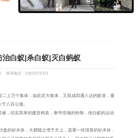
治白蚁|杀白蚁|灭白蚂蚁
防
联系电话：13824275151
至二上万个集体，如此宏大集体，又筑成四通八达的蚁道，蔓
少于八百公顷。
装修，结实简单的建造构造，奢华浩瀚的粉饰，使白蚁的运动
作沙盘的杉木块，大都随之埋于天上，该署一经清算的杉木块，