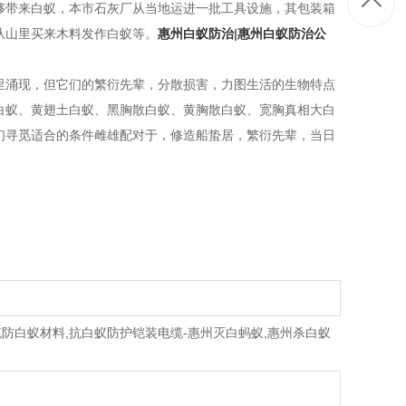
够带来白蚁，本市石灰厂从当地运进一批工具设施，其包装箱
从山里买来木料发作白蚁等。
惠州白蚁防治
|
惠州白蚁防治公
里涌现，但它们的繁衍先辈，分散损害，力图生活的生物特点
白蚁、黄翅土白蚁、黑胸散白蚁、黄胸散白蚁、宽胸真相大白
们寻觅适合的条件雌雄配对于，修造船蛰居，繁衍先辈，当日
缆防白蚁材料,抗白蚁防护铠装电缆-惠州灭白蚂蚁,惠州杀白蚁