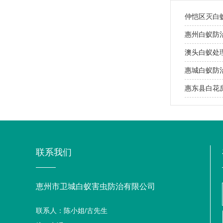
​仲恺区灭白
​惠州白蚁防
​澳头白蚁处
​惠城白蚁防
​惠东县白
联系我们
恵州市卫城白蚁害虫防治有限公司
联系人：陈小姐/古先生