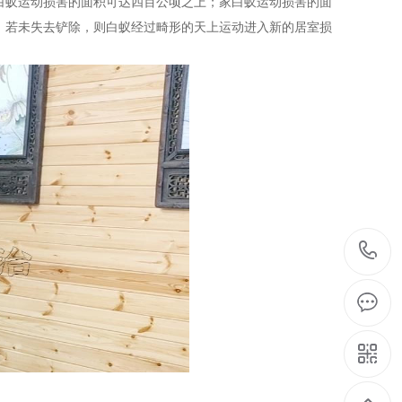
白蚁运动损害的面积可达四百公顷之上；家白蚁运动损害的面
，若未失去铲除，则白蚁经过畸形的天上运动进入新的居室损