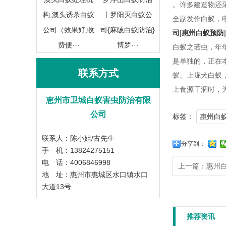
。许多建造物还
构,澳头诱杀白蚁
丨罗阳灭白蚁公
全副发作白蚁，
公司（效果好,收
司{麻陂白蚁防治}
司
|
惠州白蚁预防
|
费便···
博罗···
白蚁之若虫，年
是单独的，正在
联系方式
蚁、上垅犬白蚁
上食源干涸时，
恵州市卫城白蚁害虫防治有限
公司
标签：
惠州白
联系人：陈小姐/古先生
分享到：
手 机：13824275151
电 话：4006846998
上一篇：
惠州
地 址：惠州市惠城区水口镇水口
大道13号
推荐资讯