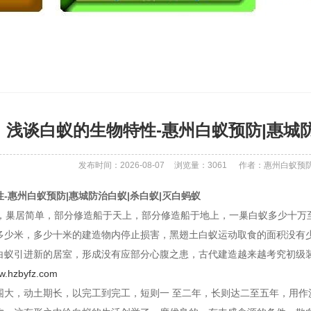
浅谈白蚁的生物特性-惠州白蚁预防|惠城防
发布时间：2026-08-07
浏览量：
3061
作者：惠州白蚁预
-惠州白蚁预防|惠城防治白蚁|杀白蚁|灭白蚂蚁
巢居简单，部分修造船于天上，部分修造船于地上，一巢白蚁多少十万
多少米，多少十米的建造物内停止损害，黑翅土白蚁运动取食的面积没有
白蚁引进新的居室，形成没有应部分心腹之患，古代建造越来越考究初级
w.hzbyfz.com
围大，动土期长，以完工到完工，短则一 至二年，长则达二至五年，用