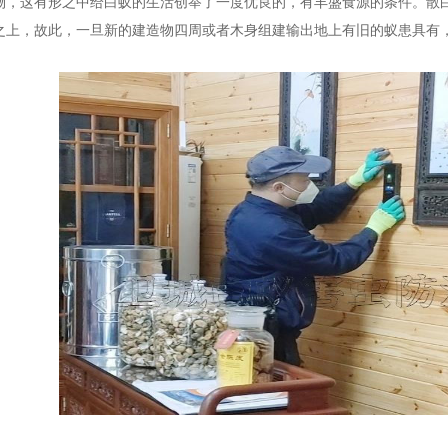
物，这有形之中给白蚁的生活创举了一度优良的，有丰盛食源的条件。散
之上，故此，一旦新的建造物四周或者木身组建输出地上有旧的蚁患具有