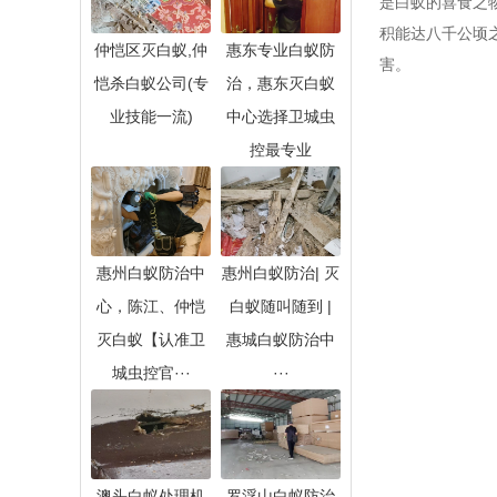
是白蚁的喜食之
积能达八千公顷
仲恺区灭白蚁,仲
惠东专业白蚁防
害。
恺杀白蚁公司(专
治，惠东灭白蚁
业技能一流)
中心选择卫城虫
控最专业
惠州白蚁防治中
惠州白蚁防治| 灭
心，陈江、仲恺
白蚁随叫随到 |
灭白蚁【认准卫
惠城白蚁防治中
城虫控官···
···
澳头白蚁处理机
罗浮山白蚁防治