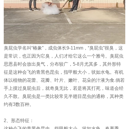
臭屁虫学名叫“椿象”，成虫体长9-11mm，“臭屁虫”很臭，这
是常识，也正因为它臭，人们才给它这么一个雅号。臭屁虫
思恩县时会放出臭气，分布较广，5-8月尤其多，其外形特
征是这种会飞的青黑色昆虫，指甲般大小，状如水龟。有机
体以植物的花蕾、花瓣、叶片、嫩叶、花朵的汁液为食.倘若
手上摸过臭屁虫后，就奇臭无比，若是将其打死，味道会经
久不散。臭屁虫是一类比较常见半翅目昆虫的通称，其种类
约有3数百种。
2、形态特征：
这种会飞的青黑色昆虫，指甲般大小，状如水龟。春夏季