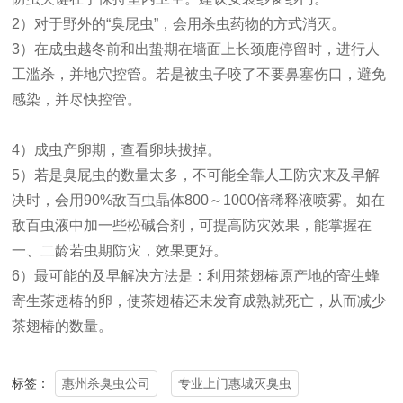
2）对于野外的“臭屁虫”，会用杀虫药物的方式消灭。
3）在成虫越冬前和出蛰期在墙面上长颈鹿停留时，进行人
工滥杀，并地穴控管。若是被虫子咬了不要鼻塞伤口，避免
感染，并尽快控管。
4）成虫产卵期，查看卵块拔掉。
5）若是臭屁虫的数量太多，不可能全靠人工防灾来及早解
决时，会用90%敌百虫晶体800～1000倍稀释液喷雾。如在
敌百虫液中加一些松碱合剂，可提高防灾效果，能掌握在
一、二龄若虫期防灾，效果更好。
6）最可能的及早解决方法是：利用茶翅椿原产地的寄生蜂
寄生茶翅椿的卵，使茶翅椿还未发育成熟就死亡，从而减少
茶翅椿的数量。
惠州杀臭虫公司
专业上门惠城灭臭虫
标签：