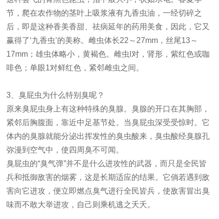
节，爬在农作物的茎叶上吸浆液有九香虫油，一经切碎之
后，即是这种香美香甜、祛病延年的药用美食，因此，它又
赢得了‘九香虫’的美称。雌虫体长22～27mm，丝尾13～
17mm；雄虫体略小，黄褐色。雌虫l对，肾形，紫红色或咖
啡色；单眼1对鲜红色，紧邻雌虫之间。
3、臭屁虫为什么特别臭呢？
原来臭屁虫身上有这种特殊的臭腺。臭腺的开口在其胸部，
紧邻后胸腹面，靠近中足基节处。当臭屁虫深受受惊时。它
体内的臭腺就能分泌出挥发性的臭虫酸来，臭虫酸经臭腺孔
弥漫到空气中，使四周臭不可闻。
臭屁虫的“臭气弹”并不是什么进攻性的武器，而只是全民皆
兵和抵御敌害的烟雾，这是长期适应的结果。它倘若遇到敌
害向它进攻，便立即燃点臭气进行全民皆兵，使敌害冒出臭
味而不敢大举进攻，自己则乘机逃之夭夭。