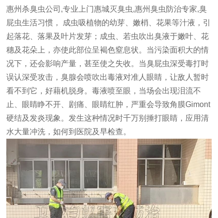
惠州杀臭虫公司,专业上门惠城灭臭虫,惠州臭虫防治专家,
臭
屁虫生活习惯， 成虫吸植物的幼芽、嫩梢、花果等汁液，引
起落花、落果及叶片发芽；成虫、若虫吹出臭液于嫩叶、花
穗及花朵上，亦使此部位呈褐色窒息状。当污染面积大的情
况下，还会影响产量，甚至使之失收。
当臭屁虫深受毒打时
误认深受攻击，臭腺会喷吹出毒液对准人眼睛，让敌人暂时
看不到它，好藉机脱身。毒液喷至眼，当场会出现泪流不
止、眼睛睁不开、剧痛、眼睛红肿，严重会导致角膜Gimont
硬结及发炎现象。发生这种情况时千万别捶打眼睛，应用清
水大量冲洗，如何到医院及早检查。