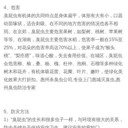
4、危害
臭屁虫有机体的共同特点是身体扁平，体形有大有小，口器
幼苗喙状，适合刺吸。在不同的地方危害的情况也各不相
同。在京郊，臭屁虫主要危害果树，如梨树、桃树、苹果树
等等。在湖南，臭屁虫主要危害水稻，危害率一般在15%至
25%，对花朵的危害率高达70%以上，使果子成为“猴头
桃”、“梨疙瘩”，味道心酸，失去食用价值。在城区，臭屁虫
会危害柳、榆，桑、杨、槐、杜仲、泡桐、石榴等多种绿化
树木和花卉，有机体吸花蕾、花瓣、叶片、嫩叶，使绿化美
化效果大打折扣。惠州杀臭虫公司,专业上门惠城灭臭虫,惠
州臭虫防治专家
5、防灾方法
1）“臭屁虫”的生长和很多虫子一样，与环境有很大的关系，
防虫关键在于保持室内卫生。建议安装纱窗纱门。